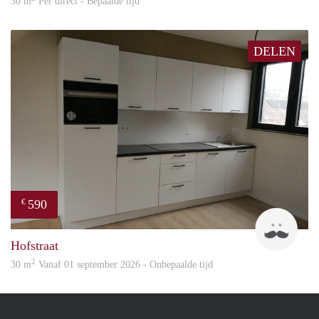
30 m
Per direct - Bepaalde tijd
DELEN
590
€
Guid
Hofstraat
2
30 m
Vanaf 01 september 2026 - Onbepaalde tijd