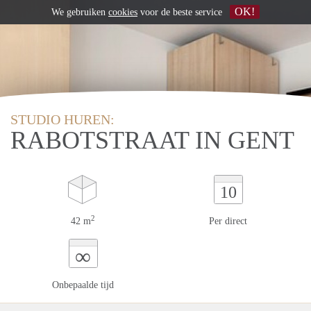
OK!
We gebruiken
cookies
voor de beste service
STUDIO HUREN:
RABOTSTRAAT IN GENT
10
2
42 m
Per direct
∞
Onbepaalde tijd