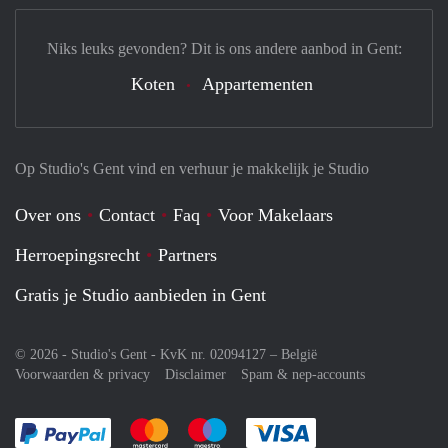
Niks leuks gevonden? Dit is ons andere aanbod in Gent:
Koten
Appartementen
Op Studio's Gent vind en verhuur je makkelijk je Studio
Over ons
Contact
Faq
Voor Makelaars
Herroepingsrecht
Partners
Gratis je Studio aanbieden in Gent
© 2026 - Studio's Gent - KvK nr. 02094127 –
België
Voorwaarden & privacy
Disclaimer
Spam & nep-accounts
Je rekent gemakkelijk af met Paypal
Je rekent gemakkelijk af met Mastercard
Je rekent gemakkelijk af met Meastro
Je rekent gemakkelijk 