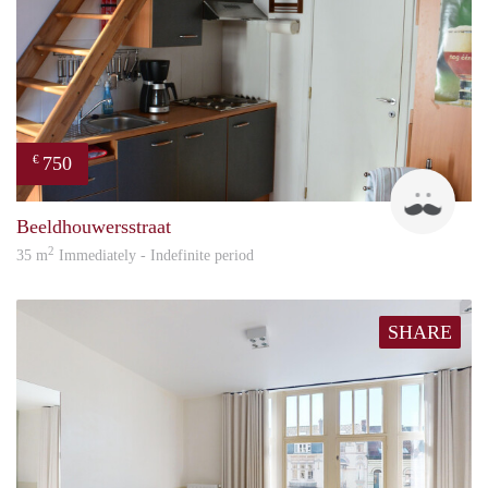
750
€
Brun
Beeldhouwersstraat
2
35 m
Immediately - Indefinite period
SHARE