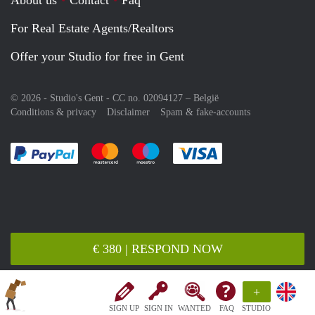
For Real Estate Agents/Realtors
Offer your Studio for free in Gent
© 2026 - Studio's Gent - CC no. 02094127 –
België
Conditions & privacy
Disclaimer
Spam & fake-accounts
Pay easily with :payment method
Pay easily with :payment method
Pay easily with :payment method
Pay easily with :paym
€ 380 | RESPOND NOW
+
SIGN UP
SIGN IN
WANTED
FAQ
STUDIO