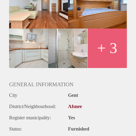
combimagnetron.
Badkot met raam heeft een gelijkvloerse douche.
+ 3
GENERAL INFORMATION
City
Gent
District/Neighbourhood:
Afsnee
Register municipality:
Yes
Status:
Furnished