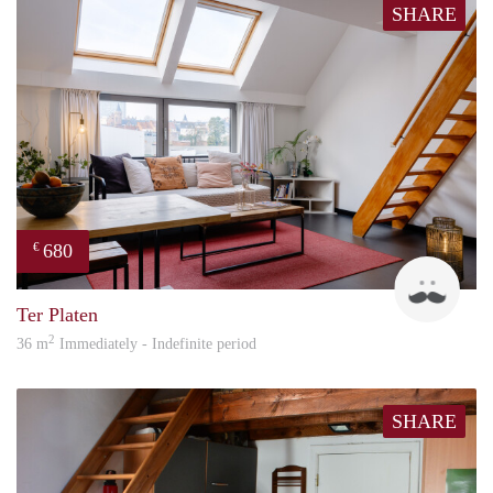
SHARE
680
€
ed
Ter Platen
2
36 m
Immediately - Indefinite period
SHARE