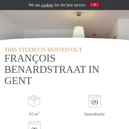
OK!
We use
cookies
for the best service
THIS STUDIO IS RENTED OUT
FRANÇOIS
BENARDSTRAAT IN
GENT
09
2
63 m
Immediately
∞