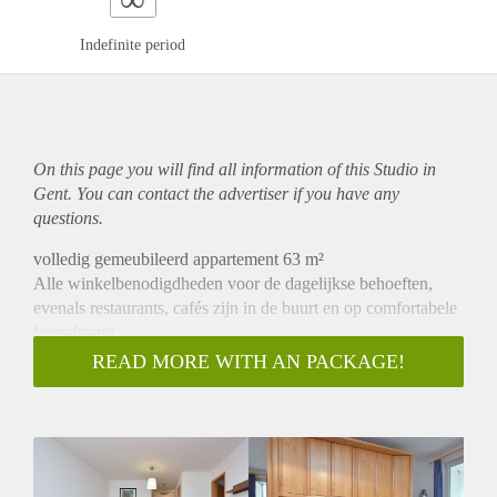
Indefinite period
On this page you will find all information of this Studio in
Gent. You can contact the advertiser if you have any
questions.
volledig gemeubileerd appartement 63 m²
Alle winkelbenodigdheden voor de dagelijkse behoeften,
evenals restaurants, cafés zijn in de buurt en op comfortabele
loopafstand.
Woonkot is ingericht met een grote leren bank, een eettafel
READ MORE WITH AN PACKAGE!
met drie stoelen, een kastensysteem en een flatscreen tv.
Slaapkot is voorzien van een kledingkast en
tweepersoonsbed.
De moderne en hoogwaardig ingerichte keuken is volledig
uitgerust met inductiekookplaat, vaatwasser en