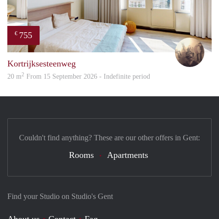
755
€
Brec
Kortrijksesteenweg
2
20 m
From 15 September 2026 - Indefinite period
Couldn't find anything? These are our other offers in Gent:
Rooms
Apartments
Find your Studio on Studio's Gent
About us
Contact
Faq