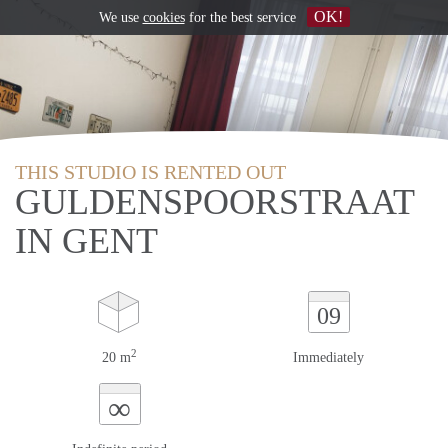
OK!
We use
cookies
for the best service
THIS STUDIO IS RENTED OUT
GULDENSPOORSTRAAT
IN GENT
09
2
20 m
Immediately
∞