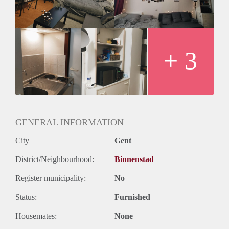
• Wekelijks komt er poetsvrouw voor
gemeenschappelijke delen.
Prijs : €460 kosten INCL.
Locatie : Guldenspoorstraat, tussen Kinepolis
en Zuid ; 10min fietsen naar station
+ 3
Gent Sint-Pieters ; 5min stappen naar
overpoort ; winkels/apotheek op paar
minuten wandelafstand (delhaize,
albert heijn, spar,...)
GENERAL INFORMATION
City
Gent
District/Neighbourhood:
Binnenstad
Register municipality:
No
Status:
Furnished
Housemates:
None