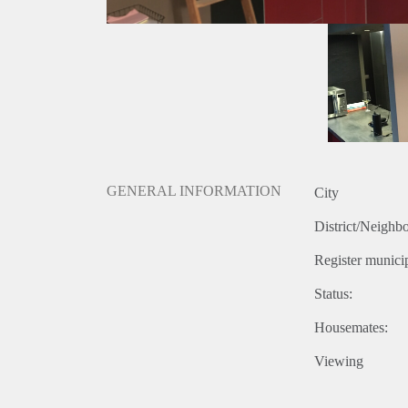
GENERAL INFORMATION
City
District/Neighb
Register municip
Status:
Housemates:
Viewing