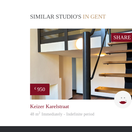
SIMILAR STUDIO'S
IN GENT
SHARE
950
€
Keizer Karelstraat
2
48 m
Immediately - Indefinite period