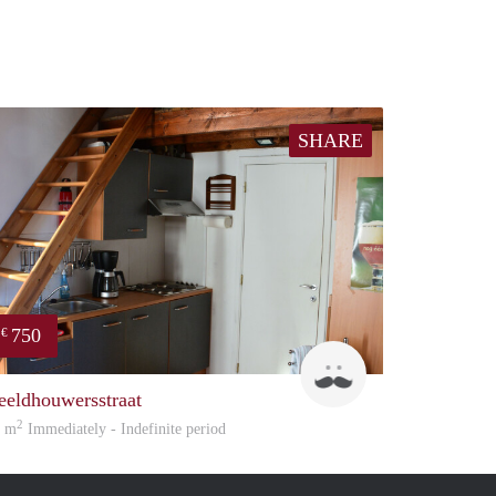
SHARE
750
€
Bruno
eeldhouwersstraat
2
5 m
Immediately - Indefinite period