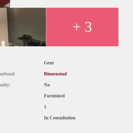
+ 3
Gent
ourhood:
Binnenstad
ality:
No
Furnished
1
In Consultation