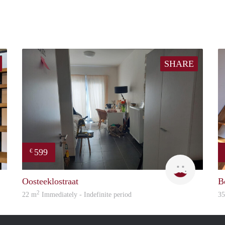
SHARE
599
€
Natalie
An
Oosteeklostraat
B
2
22 m
Immediately - Indefinite period
3