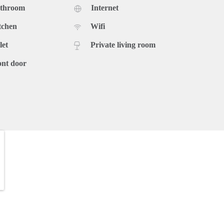
athroom
Internet
tchen
Wifi
let
Private living room
ont door