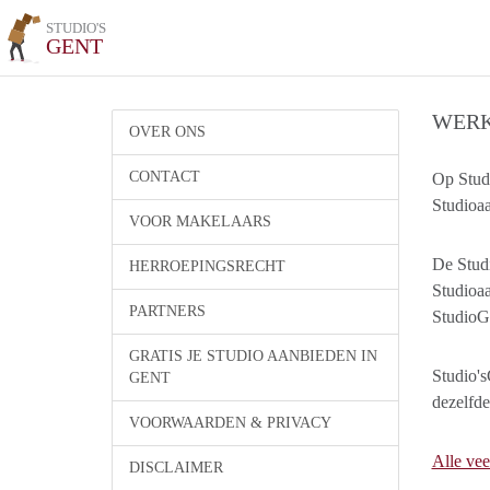
STUDIO'S
GENT
WERK
OVER ONS
CONTACT
Op Studi
Studioaa
VOOR MAKELAARS
De Studi
HERROEPINGSRECHT
Studioaa
PARTNERS
StudioG
GRATIS JE STUDIO AANBIEDEN IN
Studio's
GENT
dezelfde
VOORWAARDEN & PRIVACY
Alle vee
DISCLAIMER