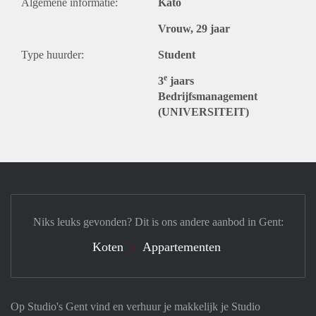
Algemene informatie:
Kato
Vrouw, 29 jaar
Type huurder:
Student
e
3
jaars
Bedrijfsmanagement
(UNIVERSITEIT)
Niks leuks gevonden? Dit is ons andere aanbod in Gent:
Koten
Appartementen
Op Studio's Gent vind en verhuur je makkelijk je Studio