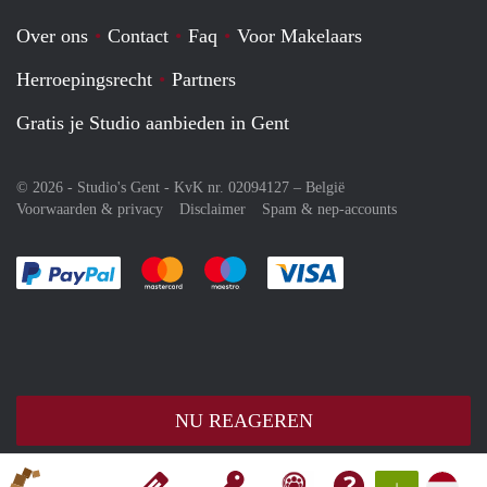
Over ons
Contact
Faq
Voor Makelaars
Herroepingsrecht
Partners
Gratis je Studio aanbieden in Gent
© 2026 - Studio's Gent - KvK nr. 02094127 –
België
Voorwaarden & privacy
Disclaimer
Spam & nep-accounts
Je rekent gemakkelijk af met Paypal
Je rekent gemakkelijk af met Mastercard
Je rekent gemakkelijk af met Meastro
Je rekent gemakkelijk 
NU REAGEREN