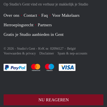
Op Studio's Gent vind en verhuur je makkelijk je Studio
Over ons
Contact
Faq
Voor Makelaars
Herroepingsrecht
Partners
Gratis je Studio aanbieden in Gent
© 2026 - Studio's Gent - KvK nr. 02094127 –
België
Voorwaarden & privacy
Disclaimer
Spam & nep-accounts
Je rekent gemakkelijk af met Paypal
Je rekent gemakkelijk af met Mastercard
Je rekent gemakkelijk af met Meastro
Je rekent gemakkelijk 
NU REAGEREN