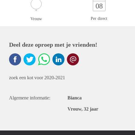
08
Per direct
Vrouw
Deel deze oproep met je vrienden!
zoek een kot voor 2020-2021
Algemene informatie:
Bianca
Vrouw, 32 jaar