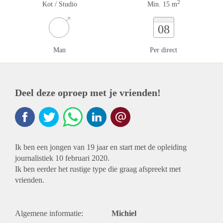
2
Kot / Studio
Min. 15 m
08
Man
Per direct
Deel deze oproep met je vrienden!
Ik ben een jongen van 19 jaar en start met de opleiding
journalistiek 10 februari 2020.
Ik ben eerder het rustige type die graag afspreekt met
vrienden.
Algemene informatie:
Michiel