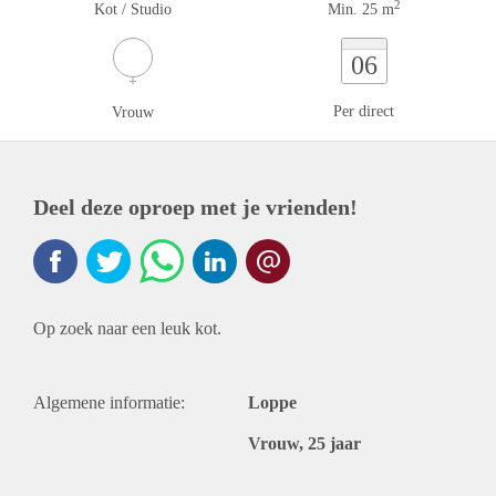
2
Kot / Studio
Min. 25 m
06
Per direct
Vrouw
Deel deze oproep met je vrienden!
Op zoek naar een leuk kot.
Algemene informatie:
Loppe
Vrouw, 25 jaar