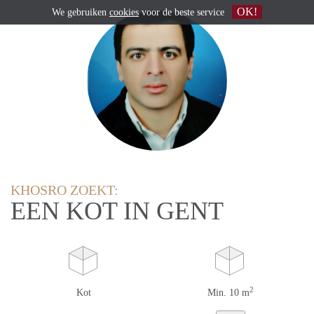
OK!
We gebruiken
cookies
voor de beste service
KHOSRO ZOEKT:
EEN KOT IN GENT
2
Kot
Min. 10 m