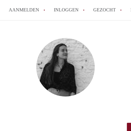
AANMELDEN
INLOGGEN
GEZOCHT
How to translate StudioGent?
Wat is StudioGent?
Wat is de privacyverklaring va
Berekent StudioGent makelaar
Is StudioGent verantwoordelijk
Alle veelgestelde vragen