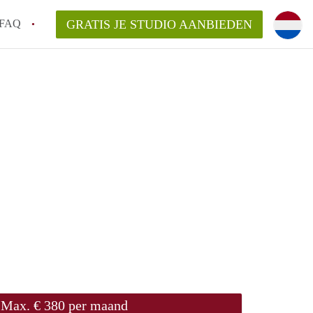
FAQ
GRATIS JE STUDIO AANBIEDEN
n StudioGent?
svergoeding/bemiddelingsvergoeding?
 voor de aangeboden Studio's in Gent?
Max. € 380 per maand