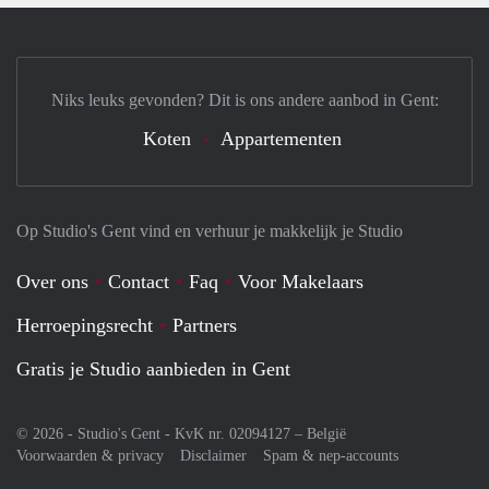
Niks leuks gevonden? Dit is ons andere aanbod in Gent:
Koten
Appartementen
Op Studio's Gent vind en verhuur je makkelijk je Studio
Over ons
Contact
Faq
Voor Makelaars
Herroepingsrecht
Partners
Gratis je Studio aanbieden in Gent
© 2026 - Studio's Gent - KvK nr. 02094127 –
België
Voorwaarden & privacy
Disclaimer
Spam & nep-accounts