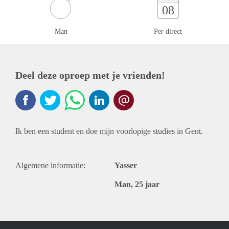
08
Man
Per direct
Deel deze oproep met je vrienden!
Ik ben een student en doe mijn voorlopige studies in Gent.
Algemene informatie:
Yasser
Man, 25 jaar