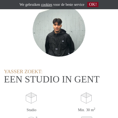
OK!
We gebruiken
cookies
voor de beste service
YASSER ZOEKT:
EEN STUDIO IN GENT
2
Studio
Min. 30 m