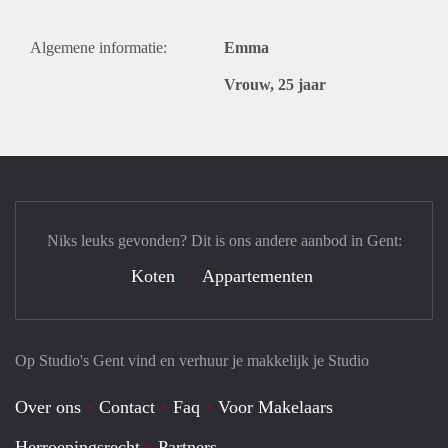
Algemene informatie:
Emma
Vrouw, 25 jaar
Niks leuks gevonden? Dit is ons andere aanbod in Gent:
Koten
Appartementen
Op Studio's Gent vind en verhuur je makkelijk je Studio
Over ons
Contact
Faq
Voor Makelaars
Herroepingsrecht
Partners