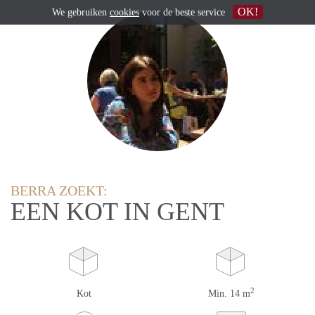
OK!
We gebruiken
cookies
voor de beste service
BERRA ZOEKT:
EEN KOT IN GENT
2
Kot
Min. 14 m