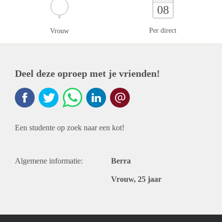
08
Per direct
Vrouw
Deel deze oproep met je vrienden!
Een studente op zoek naar een kot!
Algemene informatie:
Berra
Vrouw, 25 jaar