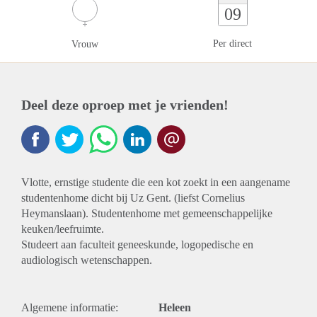
09
Per direct
Vrouw
Deel deze oproep met je vrienden!
Vlotte, ernstige studente die een kot zoekt in een aangename
studentenhome dicht bij Uz Gent. (liefst Cornelius
Heymanslaan). Studentenhome met gemeenschappelijke
keuken/leefruimte.
Studeert aan faculteit geneeskunde, logopedische en
audiologisch wetenschappen.
Algemene informatie:
Heleen