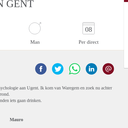
IN GENT
08
Man
Per direct
r Psychologie aan Ugent. Ik kom van Waregem en zoek nu achter
rrond.
enden iets gaan drinken.
Mauro