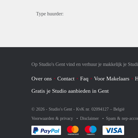
Type huurder:
Op Studio's Gent vind en verhuur je makkelijk je Stud
Over ons
Contact
Faq
Voor Makelaars
H
Gratis je Studio aanbieden in Gent
© 2026 - Studio's Gent - KvK nr. 02094127 –
België
Voorwaarden & privacy
Disclaimer
Spam & nep-acco
Je rekent gemakkelijk af met Paypal
Je rekent gemakkelijk af met Mas
Je rekent gemakkelijk 
Je reke