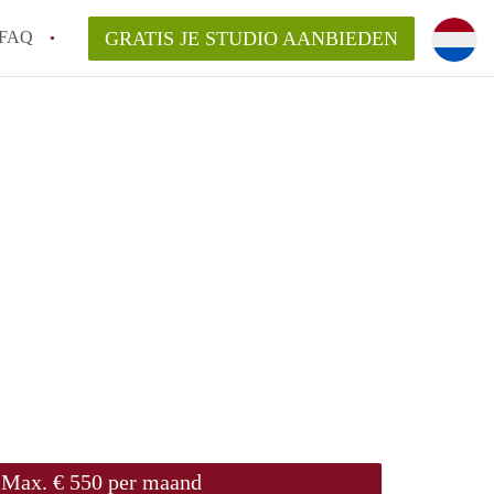
FAQ
GRATIS JE STUDIO AANBIEDEN
n StudioGent?
svergoeding/bemiddelingsvergoeding?
 voor de aangeboden Studio's in Gent?
Max. € 550 per maand