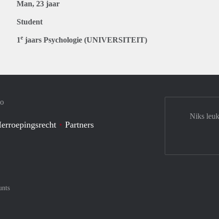
Man, 23 jaar
Student
e
1
jaars Psychologie (UNIVERSITEIT)
io
Niks leuk
erroepingsrecht
Partners
unts
tercard
af met Meastro
nt gemakkelijk af met Visa