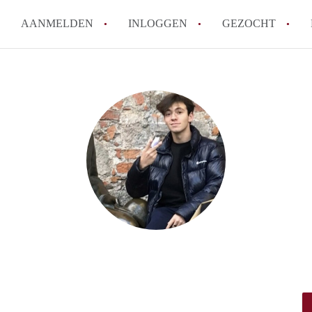
AANMELDEN
INLOGGEN
GEZOCHT
How to translate StudioGent?
Wat is StudioGent?
Wat is de privacyverklaring va
Berekent StudioGent makelaar
Is StudioGent verantwoordelijk
Alle veelgestelde vragen