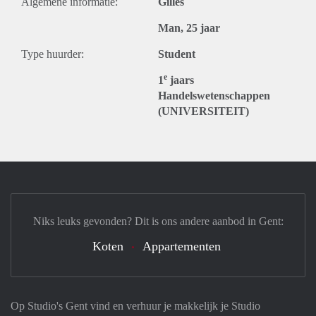
Algemene informatie:
Gilles
Man, 25 jaar
Type huurder:
Student
e
1
jaars
Handelswetenschappen
(UNIVERSITEIT)
Niks leuks gevonden? Dit is ons andere aanbod in Gent:
Koten
Appartementen
Op Studio's Gent vind en verhuur je makkelijk je Studio