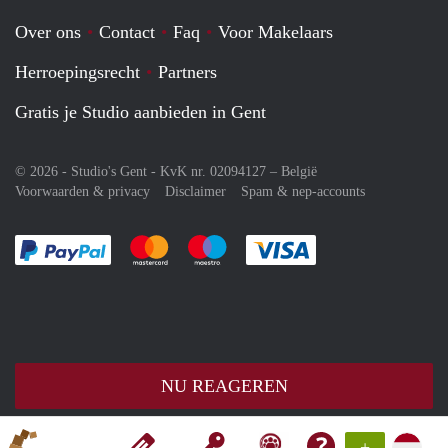
Over ons
Contact
Faq
Voor Makelaars
Herroepingsrecht
Partners
Gratis je Studio aanbieden in Gent
© 2026 - Studio's Gent - KvK nr. 02094127 –
België
Voorwaarden & privacy
Disclaimer
Spam & nep-accounts
Je rekent gemakkelijk af met Paypal
Je rekent gemakkelijk af met Mastercard
Je rekent gemakkelijk af met Meastro
Je rekent gemakkelijk 
NU REAGEREN
+