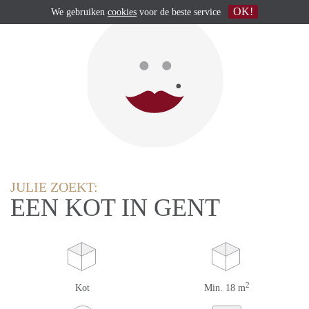
OK!
We gebruiken
cookies
voor de beste service
JULIE ZOEKT:
EEN KOT IN GENT
2
Kot
Min. 18 m