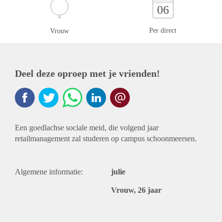
06
Per direct
Vrouw
Deel deze oproep met je vrienden!
Een goedlachse sociale meid, die volgend jaar
retailmanagement zal studeren op campus schoonmeersen.
Algemene informatie:
julie
Vrouw, 26 jaar