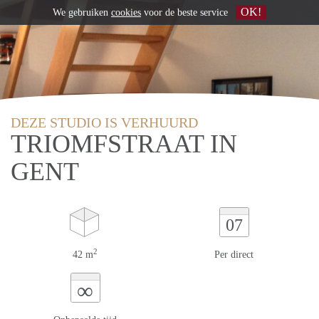
OK!
We gebruiken
cookies
voor de beste service
DEZE STUDIO IS VERHUURD
TRIOMFSTRAAT IN
GENT
07
2
42 m
Per direct
∞