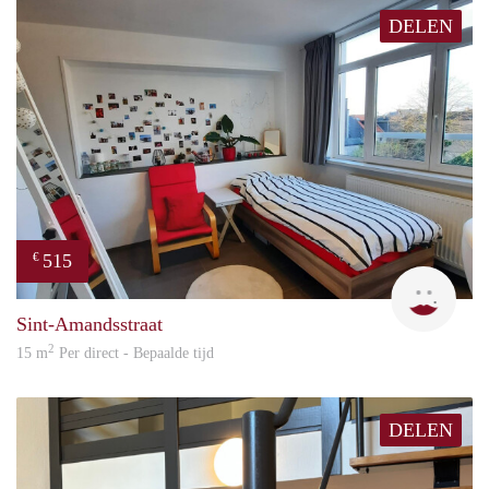
DELEN
515
€
Julie
Sint-Amandsstraat
2
15 m
Per direct - Bepaalde tijd
DELEN