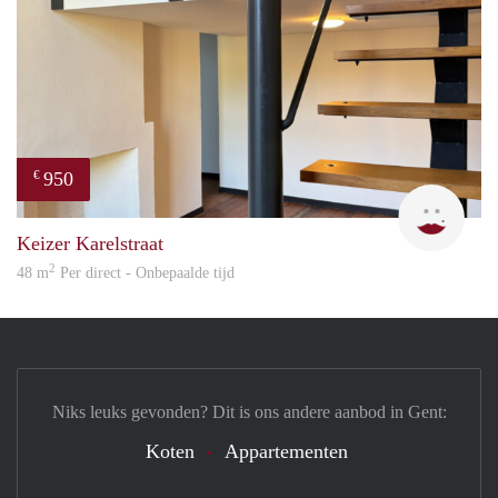
950
€
Natal
Keizer Karelstraat
2
48 m
Per direct - Onbepaalde tijd
Niks leuks gevonden? Dit is ons andere aanbod in Gent:
Koten
Appartementen