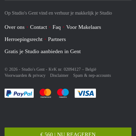
Op Studio's Gent vind en verhuur je makkelijk je Studio
Over ons
Contact
Faq
Voor Makelaars
Herroepingsrecht
Partners
Gratis je Studio aanbieden in Gent
© 2026 - Studio's Gent - KvK nr. 02094127 –
België
Voorwaarden & privacy
Disclaimer
Spam & nep-accounts
Je rekent gemakkelijk af met Paypal
Je rekent gemakkelijk af met Mastercard
Je rekent gemakkelijk af met Meastro
Je rekent gemakkelijk 
€ 560 | NU REAGEREN