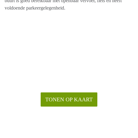
buurt is goed bereikbaar met openbaar vervoer, fiets en heeft
voldoende parkeergelegenheid.
TONEN OP KAART