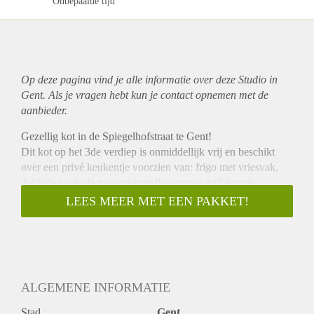
Onbepaalde tijd
Op deze pagina vind je alle informatie over deze Studio in
Gent. Als je vragen hebt kun je contact opnemen met de
aanbieder.
Gezellig kot in de Spiegelhofstraat te Gent!
Dit kot op het 3de verdiep is onmiddellijk vrij en beschikt
over een privé keukentje voorzien van: frigo met vriesvak,
dubbele kookplaat en microgolfoven met grill functie.
Tevens is er in de kot een douche en bed (zonder matras)
LEES MEER MET EEN PAKKET!
aanwezig.
Privé apart toilet met lavabo aanwezig op het verdiep.
Huurprijs: 370 euro + maandelijkse lasten 40 euro = 410 euro
per maand.
Wens je meer informatie of een bezoek aan het kot? Neem
ALGEMENE INFORMATIE
contact op
Stad
Gent