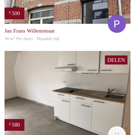
500
€
Pol
Jan Frans Willemstraat
2
30 m
Per direct - Bepaalde tijd
DELEN
580
€
Gret