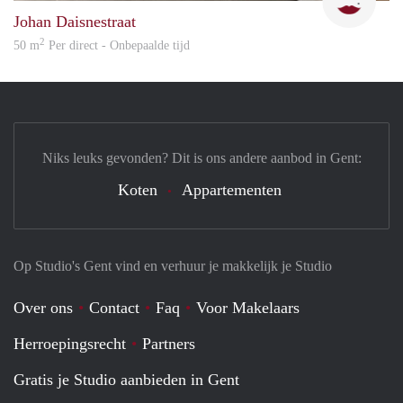
Johan Daisnestraat
2
50 m
Per direct - Onbepaalde tijd
Niks leuks gevonden? Dit is ons andere aanbod in Gent:
Koten
Appartementen
Op Studio's Gent vind en verhuur je makkelijk je Studio
Over ons
Contact
Faq
Voor Makelaars
Herroepingsrecht
Partners
Gratis je Studio aanbieden in Gent