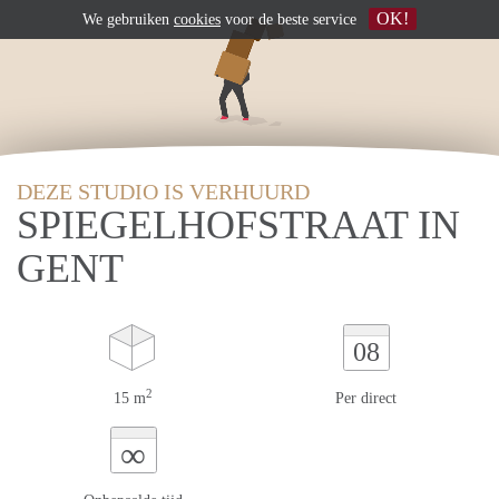
OK!
We gebruiken
cookies
voor de beste service
DEZE STUDIO IS VERHUURD
SPIEGELHOFSTRAAT IN
GENT
08
2
15 m
Per direct
∞