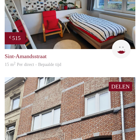
515
€
Julie
Sint-Amandsstraat
2
15 m
Per direct - Bepaalde tijd
DELEN