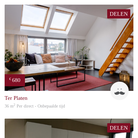
DELEN
680
€
ed
Ter Platen
2
36 m
Per direct - Onbepaalde tijd
DELEN