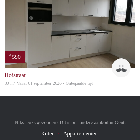
590
€
Guid
Hofstraat
2
30 m
Vanaf 01 september 2026 - Onbepaalde tijd
Niks leuks gevonden? Dit is ons andere aanbod in Gent:
Koten
Appartementen