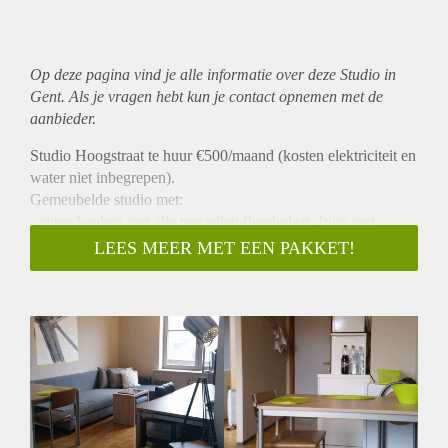
Op deze pagina vind je alle informatie over deze Studio in
Gent. Als je vragen hebt kun je contact opnemen met de
aanbieder.
Studio Hoogstraat te huur €500/maand (kosten elektriciteit en
water niet inbegrepen).
Gemeubelde studio met:
- eigen keuken met alle toestellen (kookplaat, frigo met
vriesvak en microgolfoven)
LEES MEER MET EEN PAKKET!
- kasten, een tweepersoonsbed en bureau
- een uitklapbare slaapbank voor 2 personen
- eigen badkot in de studio met toilet, lavabo en douche
Ligging:
- Op 9 min stappen van Odisee Technologiecampus Gent
- Recht over Sint-Lucas faculteit architectuur campus
Hoogstraat
- Op 10 min wandelen van de korenmarkt
- 2 tramhaltes op minder dan 5 min stappen nl. Burgstraat