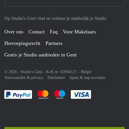
Op Studio's Gent vind en verhuur je makkelijk je Studio
Over ons
Contact
Faq
Voor Makelaars
Herroepingsrecht
Partners
Gratis je Studio aanbieden in Gent
© 2026 - Studio's Gent - KvK nr. 02094127 –
België
Voorwaarden & privacy
Disclaimer
Spam & nep-accounts
Je rekent gemakkelijk af met Paypal
Je rekent gemakkelijk af met Mastercard
Je rekent gemakkelijk af met Meastro
Je rekent gemakkelijk 