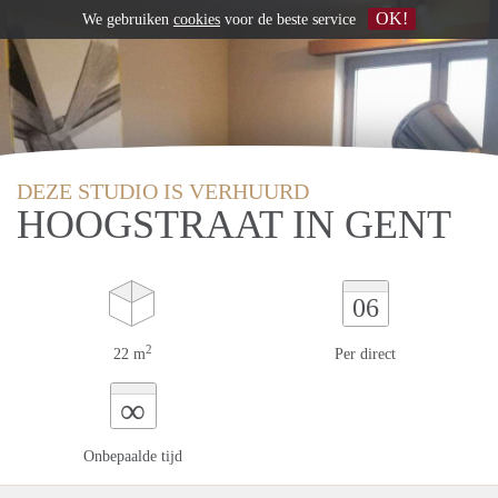
OK!
We gebruiken
cookies
voor de beste service
DEZE STUDIO IS VERHUURD
HOOGSTRAAT IN GENT
06
2
22 m
Per direct
∞
Onbepaalde tijd