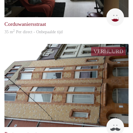
Loui
Corduwaniersstraat
2
35 m
Per direct - Onbepaalde tijd
VERHUURD
Luc