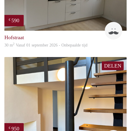
590
€
Guid
Hofstraat
2
30 m
Vanaf 01 september 2026 - Onbepaalde tijd
DELEN
950
€