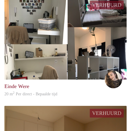
VERHUURD
Celin
Einde Were
2
20 m
Per direct - Bepaalde tijd
VERHUURD