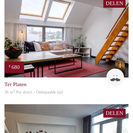
DELEN
680
€
ed
Ter Platen
2
36 m
Per direct - Onbepaalde tijd
DELEN