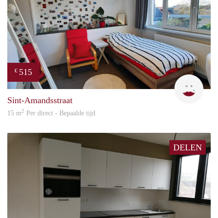
515
€
Julie
Sint-Amandsstraat
2
15 m
Per direct - Bepaalde tijd
DELEN