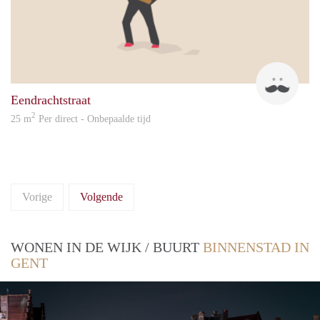
Piete
Eendrachtstraat
2
25 m
Per direct - Onbepaalde tijd
Vorige
Volgende
WONEN IN DE WIJK / BUURT
BINNENSTAD IN
GENT