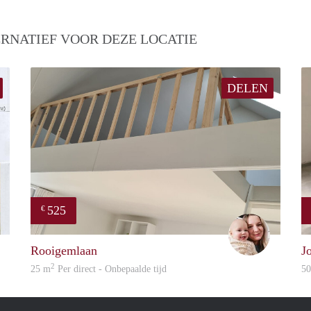
RNATIEF VOOR DEZE LOCATIE
DELEN
525
€
inge
Jilka
Rooigemlaan
J
2
25 m
Per direct - Onbepaalde tijd
5