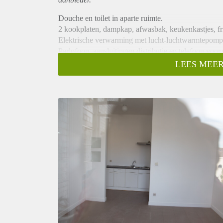
Douche en toilet in aparte ruimte.
2 kookplaten, dampkap, afwasbak, keukenkastjes, fr
Elektrische verwarming met lucht-luchtwarmtepomp 
Parlofoon, aansluitingen distributie en telefoon voor
Bed 140 cm, met matras. Hangkastje boven bed. Kle
LEES MEER
Opbergkast in aparte berging op de gang.
Fietsenstalling op binnenkoer.
Conformiteitsattest afgeleverd door Stad Gent
Vooruitbetaling voor afrekening elektriciteit en water