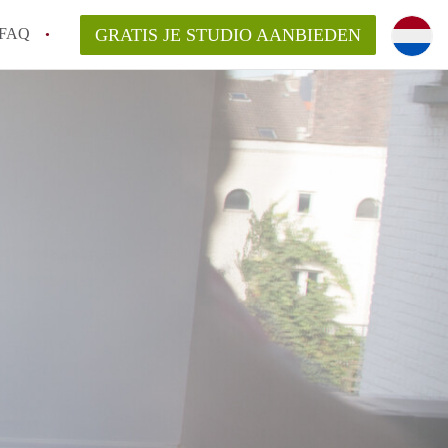
FAQ
GRATIS JE STUDIO AANBIEDEN
n StudioGent?
svergoeding/bemiddelingsvergoeding?
 voor de aangeboden Studio's in Gent?