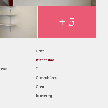
+ 5
Gent
Binnenstad
eente:
Ja
Gemeubileerd
Geen
In overleg