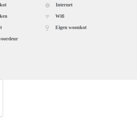
kot
Internet
uken
Wifi
t
Eigen woonkot
voordeur