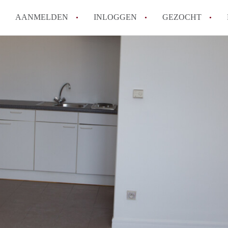
AANMELDEN
INLOGGEN
GEZOCHT
How to translate StudioGent?
Wat is StudioGent?
Wat is de privacyverklaring va
Berekent StudioGent makelaar
Is StudioGent verantwoordelijk
Alle veelgestelde vragen