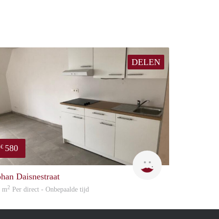
DELEN
580
€
Greta
ohan Daisnestraat
2
0 m
Per direct - Onbepaalde tijd