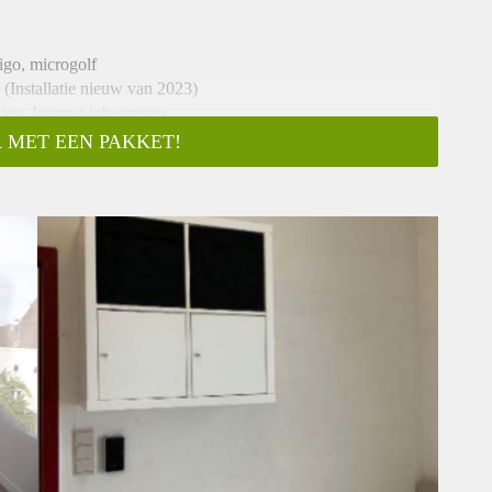
igo, microgolf
(Installatie nieuw van 2023)
zien. Internet inbegrepen
erkast.
 MET EEN PAKKET!
 volgens de tellerstanden bij begin en einde contract.