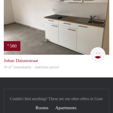
580
€
Gret
Johan Daisnestraat
2
50 m
Immediately - Indefinite period
Couldn't find anything? These are our other offers in Gent:
Rooms
Apartments