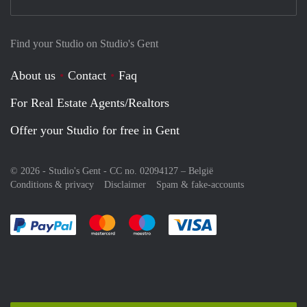
Find your Studio on Studio's Gent
About us
Contact
Faq
For Real Estate Agents/Realtors
Offer your Studio for free in Gent
© 2026 - Studio's Gent - CC no. 02094127 –
België
Conditions & privacy
Disclaimer
Spam & fake-accounts
Pay easily with :payment method
Pay easily with :payment method
Pay easily with :payment method
Pay easily with :paym