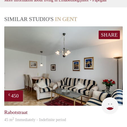
More information about living in Elisabethbegijnhof - Papegaai
SIMILAR STUDIO'S
IN GENT
SHARE
450
€
Orav
Rabotstraat
2
45 m
Immediately - Indefinite period