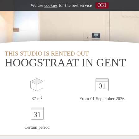
OK!
We use
cookies
for the best service
THIS STUDIO IS RENTED OUT
HOOGSTRAAT IN GENT
01
2
37 m
From 01 September 2026
31
Certain period