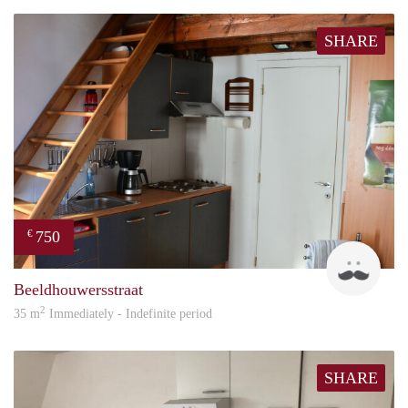
SHARE
750
€
Brun
Beeldhouwersstraat
2
35 m
Immediately - Indefinite period
SHARE