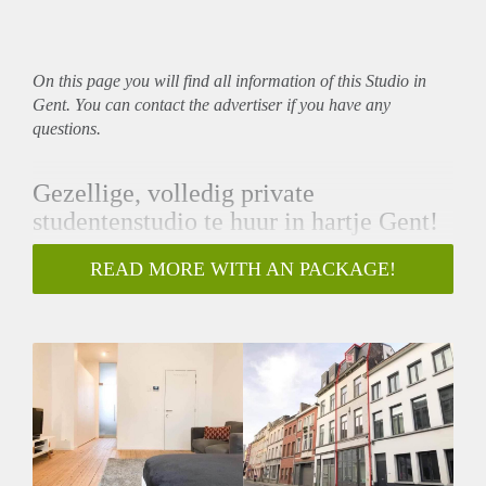
On this page you will find all information of this Studio in
Gent. You can contact the advertiser if you have any
questions.
Gezellige, volledig private
studentenstudio te huur in hartje Gent!
Ben jij op zoek naar een eigen plek in Gent waar je in alle
READ MORE WITH AN PACKAGE!
rust kunt studeren, koken en ontspannen? Deze instapklare,
bemeubelde studio komt vrij op een absolute toplocatie!
Ideale ligging voor studenten
De studio ligt in de historische binnenstad, met verschillende
grote onderwijsinstellingen om de hoek:
KU Leuven Faculteit Architectuur & LUCA
School of Arts (Campus Sint-Lucas):
Liggen