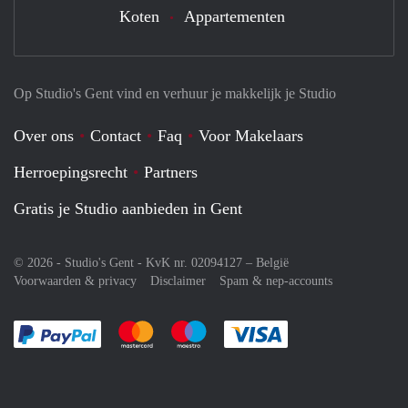
Koten
Appartementen
Op Studio's Gent vind en verhuur je makkelijk je Studio
Over ons
Contact
Faq
Voor Makelaars
Herroepingsrecht
Partners
Gratis je Studio aanbieden in Gent
© 2026 - Studio's Gent - KvK nr. 02094127 –
België
Voorwaarden & privacy
Disclaimer
Spam & nep-accounts
Je rekent gemakkelijk af met Paypal
Je rekent gemakkelijk af met Mastercard
Je rekent gemakkelijk af met Meastro
Je rekent gemakkelijk 