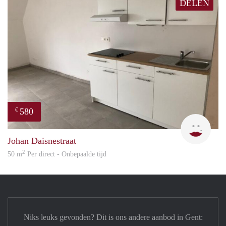
DELEN
580
€
Gret
Johan Daisnestraat
2
50 m
Per direct - Onbepaalde tijd
Niks leuks gevonden? Dit is ons andere aanbod in Gent: