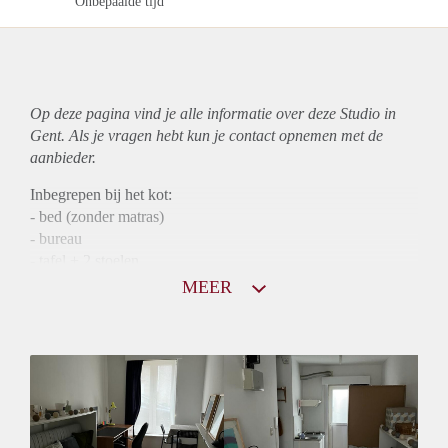
Onbepaalde tijd
Op deze pagina vind je alle informatie over deze Studio in
Gent. Als je vragen hebt kun je contact opnemen met de
aanbieder.
Inbegrepen bij het kot:
- bed (zonder matras)
- bureau
- tafel + 2 stoelen
- bruine kast in de keuken
MEER
- koelkast met diepvriezer vak
Badkot bestaat uit een douche/zitbad, wasbak en wc + rekjes
om je spullen op te leggen