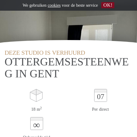
OK!
We gebruiken
cookies
voor de beste service
DEZE STUDIO IS VERHUURD
OTTERGEMSESTEENWE
G IN GENT
07
2
18 m
Per direct
∞