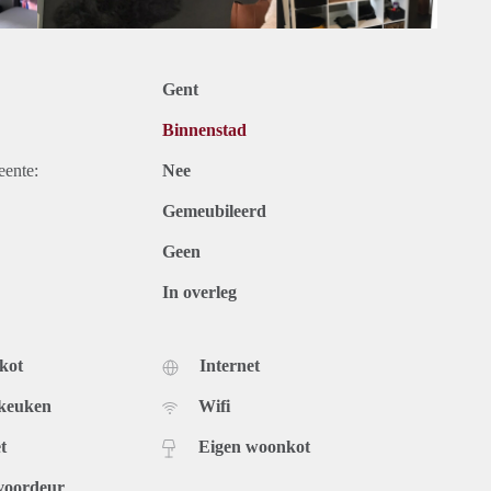
Gent
Binnenstad
eente:
Nee
Gemeubileerd
Geen
In overleg
kot
Internet
 keuken
Wifi
t
Eigen woonkot
voordeur