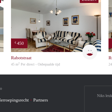
450
€
Jilka
Oravcová
Rabotstraat
R
2
45 m
Per direct - Onbepaalde tijd
2
io
Niks leuk
erroepingsrecht
Partners