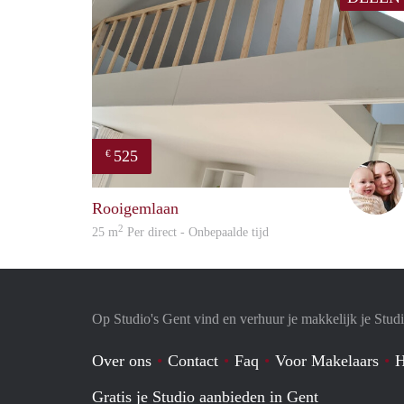
525
€
Rooigemlaan
2
25 m
Per direct - Onbepaalde tijd
Op Studio's Gent vind en verhuur je makkelijk je Stud
Over ons
Contact
Faq
Voor Makelaars
H
Gratis je Studio aanbieden in Gent