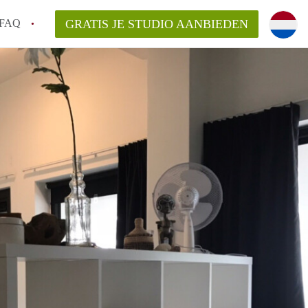
FAQ
GRATIS JE STUDIO AANBIEDEN
n StudioGent?
svergoeding/bemiddelingsvergoeding?
 voor de aangeboden Studio's in Gent?