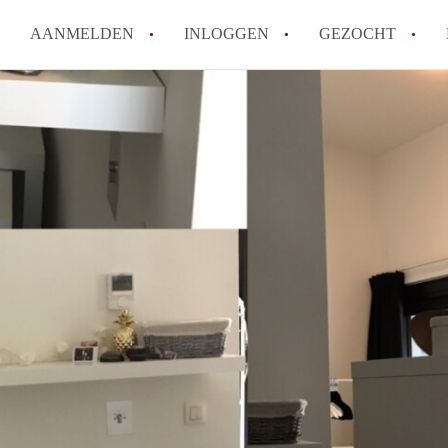
AANMELDEN
INLOGGEN
GEZOCHT
How to translate StudioGent?
Wat is StudioGent?
Wat is de privacyverklaring va
Berekent StudioGent makelaar
Is StudioGent verantwoordelijk
Alle veelgestelde vragen