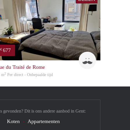
677
€
emiliev
ue du Traité de Rome
2
4 m
Per direct - Onbepaalde tijd
s gevonden? Dit is ons andere aanbod in Gent:
Koten
Appartementen