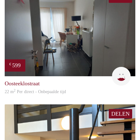
599
€
An
Oosteeklostraat
2
22 m
Per direct - Onbepaalde tijd
DELEN