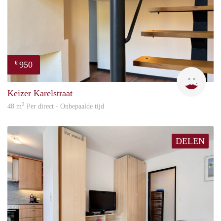
950
€
Natal
Keizer Karelstraat
2
48 m
Per direct - Onbepaalde tijd
DELEN