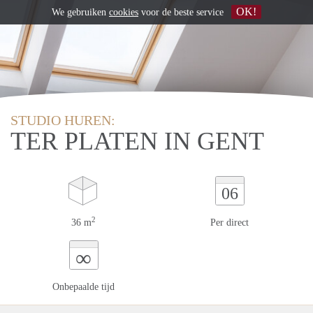
OK!
We gebruiken
cookies
voor de beste service
STUDIO HUREN:
TER PLATEN IN GENT
06
2
36 m
Per direct
∞
Onbepaalde tijd