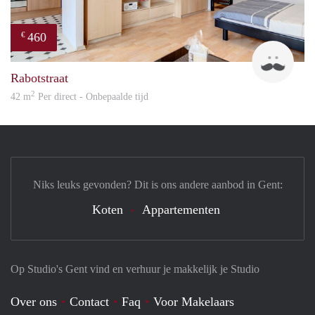
460
€
Pave
Rabotstraat
2
42 m
Per direct - Onbepaalde tijd
Niks leuks gevonden? Dit is ons andere aanbod in Gent:
Koten
Appartementen
Op Studio's Gent vind en verhuur je makkelijk je Studio
Over ons
Contact
Faq
Voor Makelaars