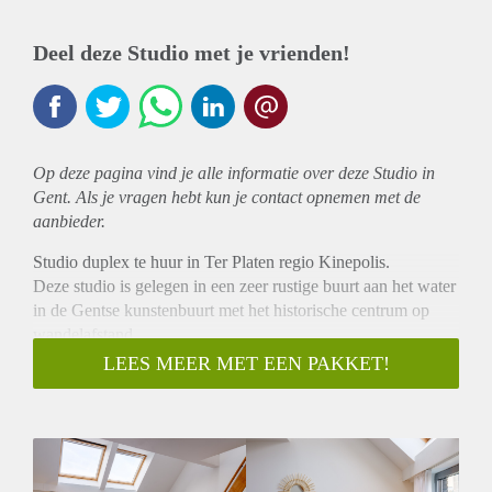
Deel deze Studio met je vrienden!
Op deze pagina vind je alle informatie over deze Studio in
Gent. Als je vragen hebt kun je contact opnemen met de
aanbieder.
Studio duplex te huur in Ter Platen regio Kinepolis.
Deze studio is gelegen in een zeer rustige buurt aan het water
in de Gentse kunstenbuurt met het historische centrum op
wandelafstand.
De studio is volledig bemeubeld en met eigen kitchenette en
LEES MEER MET EEN PAKKET!
badkot. Aparte slaapkot op de mezzanine.
(bed 160cm met matras, zetel met salontafel en tapijt, tafel
met stoelen, ingerichte kitchenette met alle toebehoren en
microgolf, badkot met toilet, douche en lavabo).
Prijs: € 680