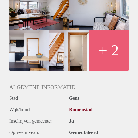
EGW + internet: € 70
SHORT of LONG TERM contractduur mogelijk:
9+ maanden € 680 + € 70 (EGW en internet ) / maand
3-9 maanden € 780 + € 70 (EGW en internet ) / maand
2-3 maanden € 880 + € 70 (EGW en internet ) / maand
1 maand € 1.270 + € 70 (EGW en internet ) / maand
+ 2
ALGEMENE INFORMATIE
Stad
Gent
Wijk/buurt:
Binnenstad
Inschrijven gemeente:
Ja
Opleverniveau:
Gemeubileerd